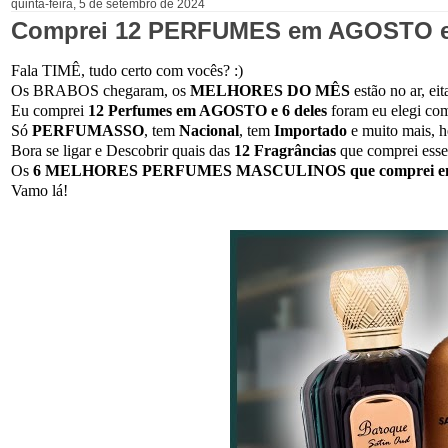
quinta-feira, 5 de setembro de 2024
Comprei 12 PERFUMES em AGOSTO e 6
Fala TIMÊ, tudo certo com vocês? :)
Os BRABOS chegaram, os
MELHORES DO MÊS
estão no ar, eit
Eu comprei
12 Perfumes em AGOSTO e 6 deles
foram eu elegi co
Só
PERFUMASSO
, tem
Nacional
, tem
Importado
e muito mais, h
Bora se ligar e Descobrir quais das
12 Fragrâncias
que comprei ess
Os
6 MELHORES PERFUMES MASCULINOS que comprei em
Vamo lá!