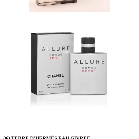
06) TERRE D’HERMÈS EAU GIVREE