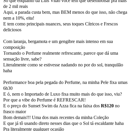
Só que enquanto da Luis Vitão você tem que desembolsar pra mais
de 2 mil reais
Aqui, a parada custa bem, mas BEM menos do que isso, não chega
nem a 10%, eita!
E tem como principais nuances, seus toques Cítricos e Frescos
deliciosos
Com laranja, bergamota e um gengibre mais intenso em sua
composição
Tornando o Perfume realmente refrescante, parece que dá uma
sensação livre, sabe?
Literalmente como se estivesse nadando no por do sol, tranquilão
haha
Performance boa pela pegada do Perfume, na minha Pele fixa umas
6h30
E ó, nem o Importado de Luxo fixa muito mais do que isso, viu?
Por que a vibe do Perfume é REFRESCAR!
E o preço do Sunset Swim da Azza fica na faixa dos
R$120
no
frasco maior
Bom demais!!! Uma dos mais recentes da minha Coleção
E que já tô usando direto nesses dias que o Sol tá escaldante haha
Pra literalmente qualquer ocasião