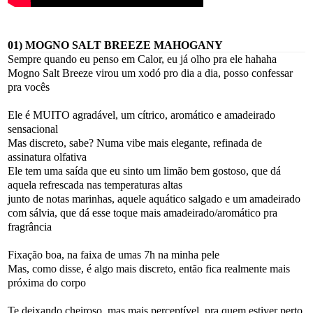
01) MOGNO SALT BREEZE MAHOGANY
Sempre quando eu penso em Calor, eu já olho pra ele hahaha
Mogno Salt Breeze virou um xodó pro dia a dia, posso confessar
pra vocês
Ele é MUITO agradável, um cítrico, aromático e amadeirado
sensacional
Mas discreto, sabe? Numa vibe mais elegante, refinada de
assinatura olfativa
Ele tem uma saída que eu sinto um limão bem gostoso, que dá
aquela refrescada nas temperaturas altas
junto de notas marinhas, aquele aquático salgado e um amadeirado
com sálvia, que dá esse toque mais amadeirado/aromático pra
fragrância
Fixação boa, na faixa de umas 7h na minha pele
Mas, como disse, é algo mais discreto, então fica realmente mais
próxima do corpo
Te deixando cheiroso, mas mais perceptível, pra quem estiver perto