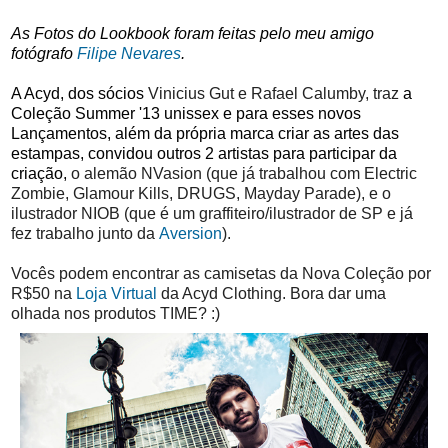
As Fotos do Lookbook foram feitas pelo meu amigo
fotógrafo
Filipe Nevares
.
A Acyd, dos sócios
Vinicius Gut e
Rafael Calumby, traz
a
Coleção Summer '13 unissex e para esses novos
Lançamentos, além da própria marca criar as artes das
estampas, convidou outros 2 artistas para participar da
criação,
o alemão NVasion (que já trabalhou com Electric
Zombie, Glamour Kills, DRUGS, Mayday Parade), e o
ilustrador NIOB (que é um graffiteiro/ilustrador de SP e já
fez trabalho junto da
Aversion
).
Vocês podem encontrar as camisetas da Nova Coleção por
R$50 na
Loja Virtual
da Acyd Clothing. Bora dar uma
olhada nos produtos TIME? :)