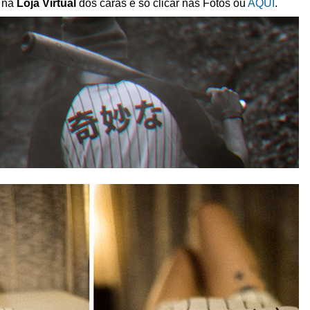
 na 
Loja Virtual
 dos caras é só clicar nas Fotos ou 
AQUI
.