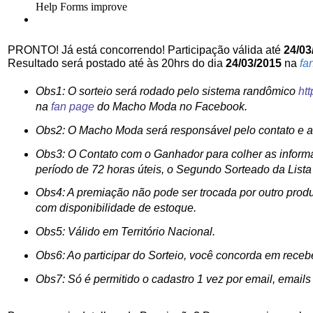
PRONTO! Já está concorrendo! Participação válida até
24
/03
Resultado será postado até às 20hrs do dia
24/03/2015
na
fa
Obs1: O sorteio será rodado pelo sistema randômico
ht
na
fan page
do Macho Moda no Facebook.
Obs2: O Macho Moda será responsável pelo contato e 
Obs3: O Contato com o Ganhador para colher as informa
período de 72 horas úteis, o Segundo Sorteado da List
Obs4: A premiação não pode ser trocada por outro produ
com
disponibilidade
de estoque.
Obs5: Válido em Território Nacional.
Obs6: Ao participar do Sorteio, você concorda em rece
Obs7: Só é permitido o cadastro 1 vez por email, emails