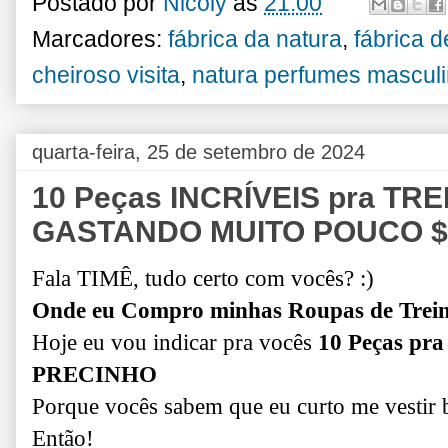
Postado por
Nicoly
às
21:00
Marcadores:
fábrica da natura
,
fábrica 
cheiroso visita
,
natura perfumes mascul
quarta-feira, 25 de setembro de 2024
10 Peças INCRÍVEIS pra TRE
GASTANDO MUITO POUCO $ |
Fala TIMÊ, tudo certo com vocês? :)
Onde eu Compro minhas Roupas de Tre
Hoje eu vou indicar pra vocês
10 Peças pra
PRECINHO
Porque vocês sabem que eu curto me vestir b
Então!