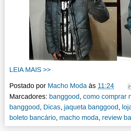
LEIA MAIS >>
Postado por
Macho Moda
às
11:24
Marcadores:
banggood
,
como comprar 
banggood
,
Dicas
,
jaqueta banggood
,
loj
boleto bancário
,
macho moda
,
review b