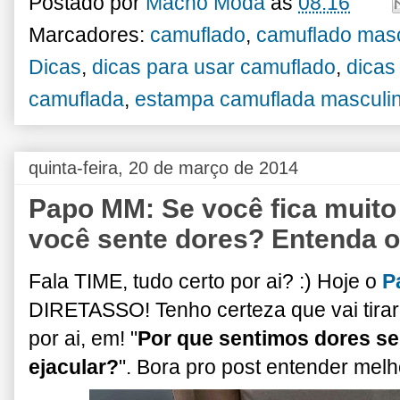
Postado por
Macho Moda
às
08:16
Marcadores:
camuflado
,
camuflado masc
Dicas
,
dicas para usar camuflado
,
dicas
camuflada
,
estampa camuflada masculi
quinta-feira, 20 de março de 2014
Papo MM: Se você fica muito
você sente dores? Entenda o
Fala TIME, tudo certo por ai? :) Hoje o
P
DIRETASSO! Tenho certeza que vai tira
por ai, em! "
Por que sentimos dores s
ejacular?
". Bora pro post entender melh