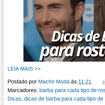
LEIA MAIS >>
Postado por
Macho Moda
às
11:21
Marcadores:
barba para cada tipo de ro
Dicas
,
dicas de barba para cada tipo de 