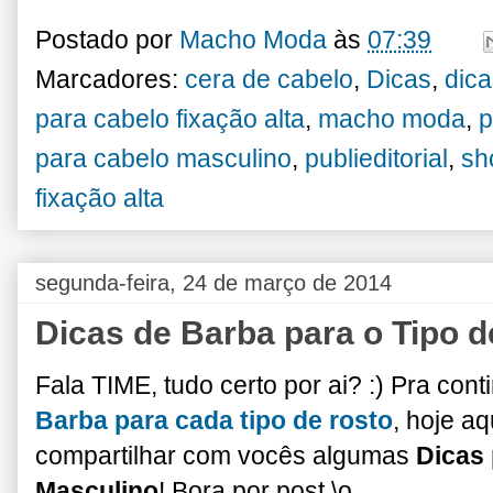
Postado por
Macho Moda
às
07:39
Marcadores:
cera de cabelo
,
Dicas
,
dic
para cabelo fixação alta
,
macho moda
,
p
para cabelo masculino
,
publieditorial
,
sh
fixação alta
segunda-feira, 24 de março de 2014
Dicas de Barba para o Tipo 
Fala TIME, tudo certo por ai? :) Pra con
Barba para cada tipo de rosto
, hoje a
compartilhar com vocês algumas
Dicas
Masculino
! Bora por post \o