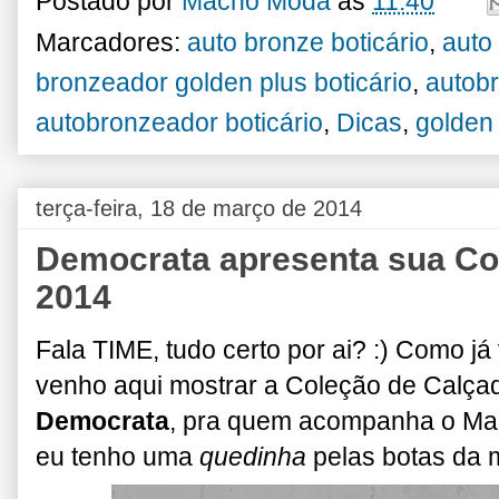
Postado por
Macho Moda
às
11:40
Marcadores:
auto bronze boticário
,
auto
bronzeador golden plus boticário
,
autobr
autobronzeador boticário
,
Dicas
,
golden
terça-feira, 18 de março de 2014
Democrata apresenta sua Co
2014
Fala TIME, tudo certo por ai? :) Como já 
venho aqui mostrar a Coleção de Calç
Democrata
, pra quem acompanha o Ma
eu tenho uma
quedinha
pelas botas da 