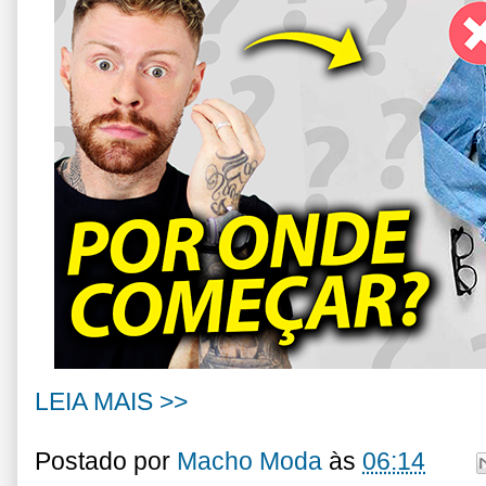
LEIA MAIS >>
Postado por
Macho Moda
às
06:14