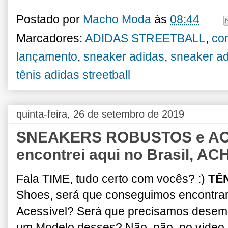
Postado por
Macho Moda
às
08:44
Marcadores:
ADIDAS STREETBALL
,
com
lançamento
,
sneaker adidas
,
sneaker ad
tênis adidas streetball
quinta-feira, 26 de setembro de 2019
SNEAKERS ROBUSTOS e AC
encontrei aqui no Brasil, A
Fala TIME, tudo certo com vocês? :)
TÊ
Shoes, será que conseguimos encontra
Acessível? Será que precisamos desem
um Modelo desses? Não, não, no vídeo d