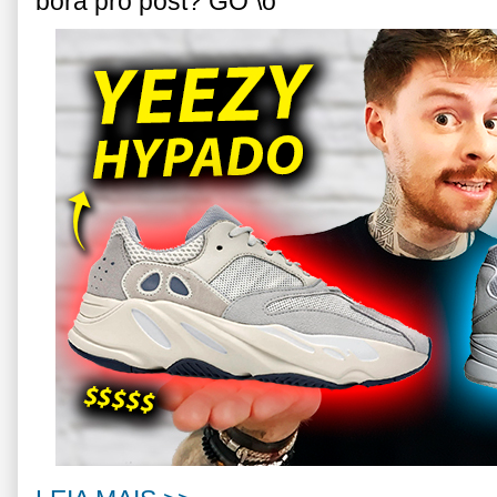
bora pro post? GO \o