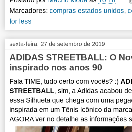
Postado por
Macho Moda
às
10:18
Marcadores:
compras estados unidos
,
c
for less
sexta-feira, 27 de setembro de 2019
ADIDAS STREETBALL: O Nov
inspirado nos anos 90
Fala TIME, tudo certo com vocês? :)
AD
STREETBALL
, sim, a Adidas acabou d
essa Silhueta que chega com uma pega
inspirada em um Tênis Icônico da marca
AGORA ver no detalhe as informações 