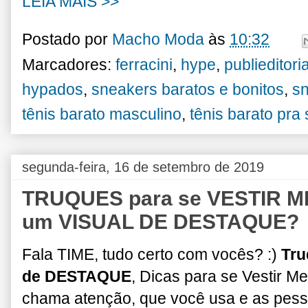
LEIA MAIS >>
Postado por
Macho Moda
às
10:32
Marcadores:
ferracini
,
hype
,
publieditoria
hypados
,
sneakers baratos e bonitos
,
s
tênis barato masculino
,
tênis barato pra 
segunda-feira, 16 de setembro de 2019
TRUQUES para se VESTIR M
um VISUAL DE DESTAQUE?
Fala TIME, tudo certo com vocês? :)
Tru
de DESTAQUE
, Dicas para se Vestir 
chama atenção, que você usa e as pe