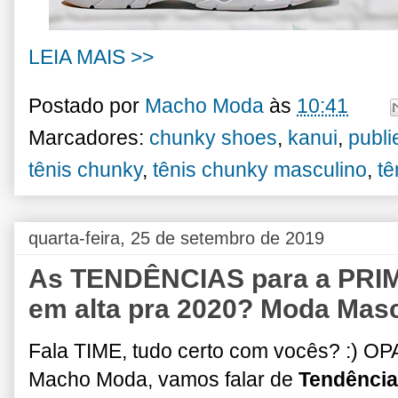
LEIA MAIS >>
Postado por
Macho Moda
às
10:41
Marcadores:
chunky shoes
,
kanui
,
publie
tênis chunky
,
tênis chunky masculino
,
tê
quarta-feira, 25 de setembro de 2019
As TENDÊNCIAS para a PRIM
em alta pra 2020? Moda Masc
Fala TIME, tudo certo com vocês? :) OPA
Macho Moda, vamos falar de
Tendênci