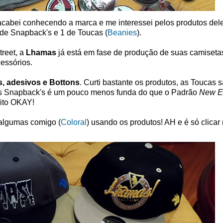
abei conhecendo a marca e me interessei pelos produtos dele
de Snapback's e 1 de Toucas (
Beanies
).
reet, a
Lhamas
já está em fase de produção de suas
camiseta
essórios.
s, adesivos e Bottons
. Curti bastante os produtos, as Toucas 
s Snapback's é um pouco menos funda do que o Padrão
New E
uito OKAY!
 algumas comigo (
Coloral
) usando os produtos! AH e é só clicar 