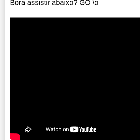
Bora assistir abaixo? GO \o