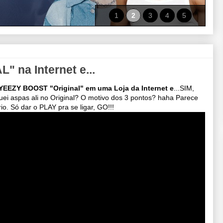
1
2
3
4
5
 na Internet e...
YEEZY BOOST "Original" em uma Loja da Internet e
...SIM,
quei aspas ali no Original? O motivo dos 3 pontos? haha Parece
o. Só dar o PLAY pra se ligar, GO!!!