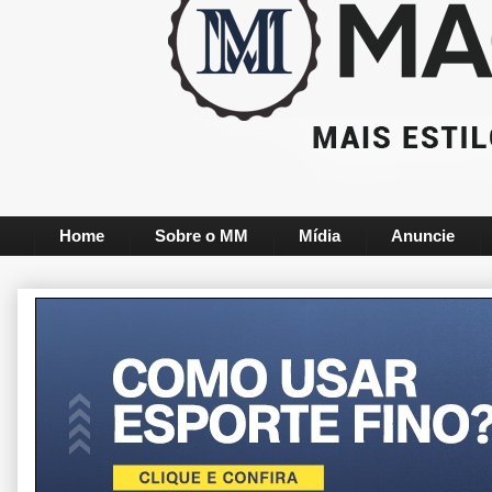
Home
Sobre o MM
Mídia
Anuncie