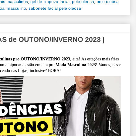
ais masculinos
,
gel de limpeza facial
,
pele oleosa
,
pele oleosa
cial masculino
,
sabonete facial pele oleosa
S de OUTONO/INVERNO 2023 |
sculinas pro OUTONO/INVERNO 2023
, eita!
As estações mais frias
am a pipocar e estão em alta pra
Moda Masculina 2023
!
Vamos, nesse
recendo nas Lojas, inclusive? BORA!