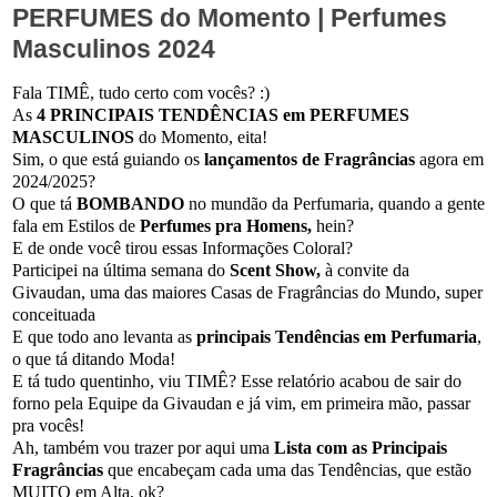
PERFUMES do Momento | Perfumes
Masculinos 2024
Fala TIMÊ, tudo certo com vocês? :)
As
4 PRINCIPAIS TENDÊNCIAS em PERFUMES
MASCULINOS
do Momento, eita!
Sim, o que está guiando os
lançamentos de Fragrâncias
agora em
2024/2025?
O que tá
BOMBANDO
no mundão da Perfumaria, quando a gente
fala em Estilos de
Perfumes pra Homens,
hein?
E de onde você tirou essas Informações Coloral?
Participei na última semana do
Scent Show,
à convite da
Givaudan, uma das maiores Casas de Fragrâncias do Mundo, super
conceituada
E que todo ano levanta as
principais Tendências em Perfumaria
,
o que tá ditando Moda!
E tá tudo quentinho, viu TIMÊ? Esse relatório acabou de sair do
forno pela Equipe da Givaudan e já vim, em primeira mão, passar
pra vocês!
Ah, também vou trazer por aqui uma
Lista com as Principais
Fragrâncias
que encabeçam cada uma das Tendências, que estão
MUITO em Alta, ok?