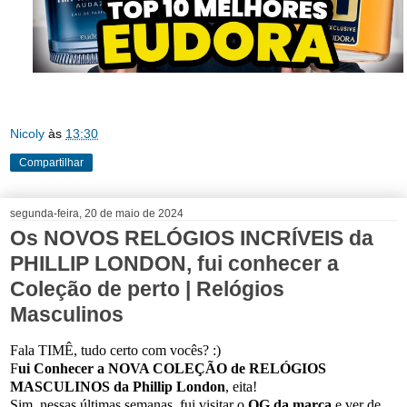
Nicoly
às
13:30
Compartilhar
segunda-feira, 20 de maio de 2024
Os NOVOS RELÓGIOS INCRÍVEIS da
PHILLIP LONDON, fui conhecer a
Coleção de perto | Relógios
Masculinos
Fala TIMÊ, tudo certo com vocês? :)
F
ui Conhecer a NOVA COLEÇÃO de RELÓGIOS
MASCULINOS da Phillip London
, eita!
Sim, nessas últimas semanas, fui visitar o
QG da marca
e ver de