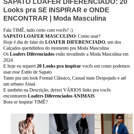
SAPATO LOAFER DIFERENCIADO: 20
Looks pra SE INSPIRAR e ONDE
ENCONTRAR | Moda Masculina
Fala TIMÊ, tudo certo com vocês? :)
SAPATO LOAFER MASCULINO
: Como usar?
Hoje é dia de falar do
LOAFER DIFERENCIADO
, um dos
Calçados queridinhos do momento pra Moda Masculina
Os
Loafers Diferenciados
estão invadindo a Moda Masculina em
2024
E hoje eu separei
20 Looks pra inspirar
vocês em como podemos
usar esse Estilo de Sapato
Tanto pra um look Formal Clássico, Casual mais Despojado e até
um urbano Atual.
E também na Descrição, deixei VÁRIOS links pra vocês
encontrarem
Loafers Diferenciados ANIMAIS
Bora se inspirar TIMÊ?