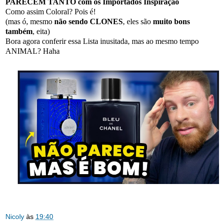
PARECEM TANTO com os Importados Inspiração
Como assim Coloral? Pois é!
(mas ó, mesmo
não sendo CLONES
, eles são
muito bons
também
, eita)
Bora agora conferir essa Lista inusitada, mas ao mesmo tempo
ANIMAL? Haha
Nicoly
às
19:40