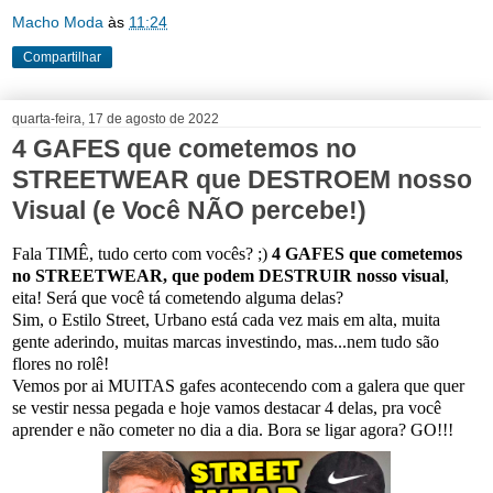
Macho Moda
às
11:24
Compartilhar
quarta-feira, 17 de agosto de 2022
4 GAFES que cometemos no
STREETWEAR que DESTROEM nosso
Visual (e Você NÃO percebe!)
Fala TIMÊ, tudo certo com vocês? ;)
4 GAFES que cometemos
no STREETWEAR, que podem DESTRUIR nosso visual
,
eita!
Será que você tá cometendo alguma delas?
Sim, o Estilo Street, Urbano está cada vez mais em alta, muita
gente aderindo, muitas marcas investindo, m
as...nem tudo são
flores no rolê!
Vemos por ai MUITAS gafes acontecendo com a galera que quer
se vestir nessa pegada e
hoje vamos destacar 4 delas, pra você
aprender e não cometer no dia a dia.
Bora se ligar agora? GO!!!