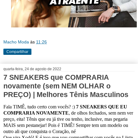
Macho Moda
às
11:26
Compartilhar
quarta-feira, 24 de agosto de 2022
7 SNEAKERS que COMPRARIA
novamente (sem NEM OLHAR o
PREÇO) | Melhores Tênis Masculinos
Fala TIMÊ, tudo certo com vocês? :)
7 SNEAKERS QUE EU
COMPRARIA NOVAMENTE
, de olhos fechados, sem nem ver
preço, eita! Tênis que eu já tive ou tenho, inclusive, mas pegaria
MAIS sem pestanejar! Pois é TIMÊ! Sempre tem um modelo ou
outro ali que conquista o Coração, né
Que vira Xodó! E é isso que vou compartilhar com vocês na Liista