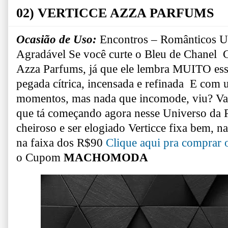
02) VERTICCE AZZA PARFUMS
Ocasião de Uso:
Encontros – Românticos
U
Agradável
Se você curte o Bleu de Chanel
C
Azza Parfums, já que ele lembra MUITO es
pegada cítrica, incensada e refinada
E com u
momentos, mas nada que incomode, viu?
Va
que tá começando agora nesse Universo da 
cheiroso e ser elogiado
Verticce fixa bem, n
na faixa dos R$90
Clique aqui pra comprar 
o Cupom
MACHOMODA