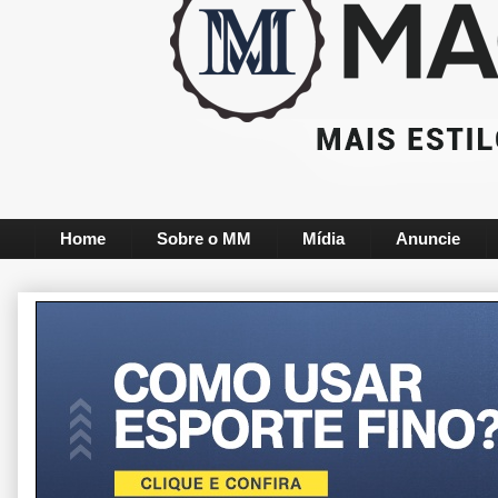
Home
Sobre o MM
Mídia
Anuncie