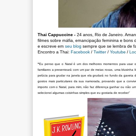
Thai Cappuccine -
24 anos, Rio de Janeiro. Aman
filmes sobre máfia, emancipação feminina e bons d
e escreve em
seu blog
sempre que se lembra de fa
Encontro a Thai:
Facebook
/
Twitter
/
Youtube
/
Lo
"
Eu penso que o Natal é um dos melhores momentos para usar o 
familiares a presenteará com um par de meias roxas, uma blusinha li
pelúcia para grudar na janela que ela grudará no fundo da gaveta
gostos mais particulares da sua namorada, provando que a convi
importo com o Natal, para mim, não faz diferença ganhar ou não
selecionei algumas coisinhas simples que eu gostaria de receber"