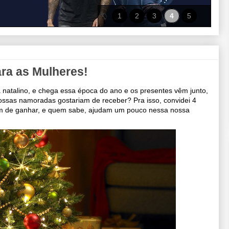
1
2
3
4
5
ara as Mulheres!
a natalino, e chega essa época do ano e os presentes vêm junto,
ssas namoradas gostariam de receber? Pra isso, convidei 4
iam de ganhar, e quem sabe, ajudam um pouco nessa nossa