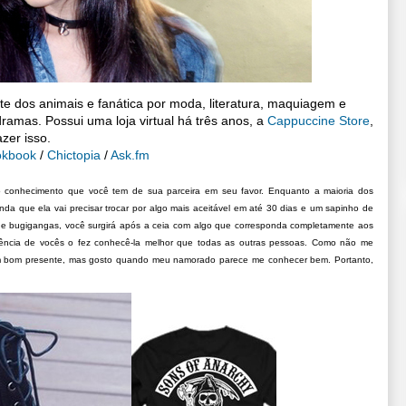
te dos animais e fanática por moda, literatura, maquiagem e
ramas. Possui uma loja virtual há três anos, a
Cappuccine Store
,
zer isso.
okbook
/
Chictopia
/
Ask.fm
conhecimento que você tem de sua parceira em seu favor. Enquanto a maioria dos
nda que ela vai precisar trocar por algo mais aceitável em até 30 dias e um sapinho de
 de bugigangas, você surgirá após a ceia com algo que corresponda completamente aos
vência de vocês o fez conhecê-la melhor que todas as outras pessoas. Como não me
 um bom presente, mas gosto quando meu namorado parece me conhecer bem. Portanto,