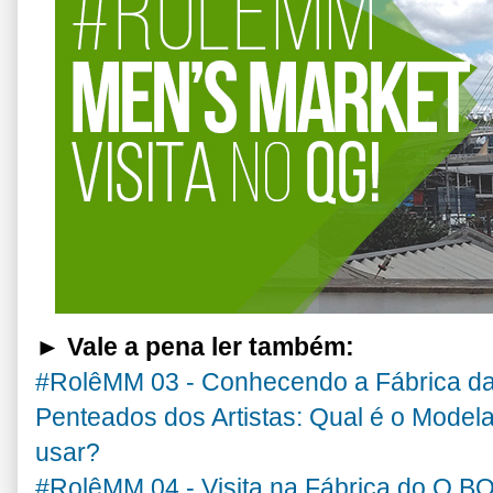
► Vale a pena ler também:
#RolêMM 03 - Conhecendo a Fábrica 
Penteados dos Artistas: Qual é o Modela
usar?
#RolêMM 04 - Visita na Fábrica do O BO