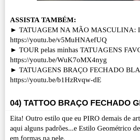
ASSISTA TAMBÉM:
► TATUAGEM NA MÃO MASCULINA: 
https://youtu.be/v5MuHNAefUQ
► TOUR pelas minhas TATUAGENS FAV
https://youtu.be/WuK7oMX4nyg
► TATUAGENS BRAÇO FECHADO BL
https://youtu.be/b1HzRvqw-dE
04) TATTOO BRAÇO FECHADO 
Eita! Outro estilo que eu PIRO demais de art
aqui alguns padrões...e Estilo Geométrico de 
em formas na pele.