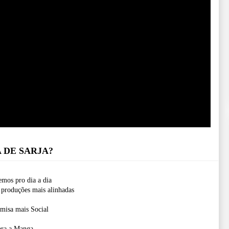
 DE SARJA?
emos pro dia a dia
 produções mais alinhadas
isa mais Social
bra a Manga