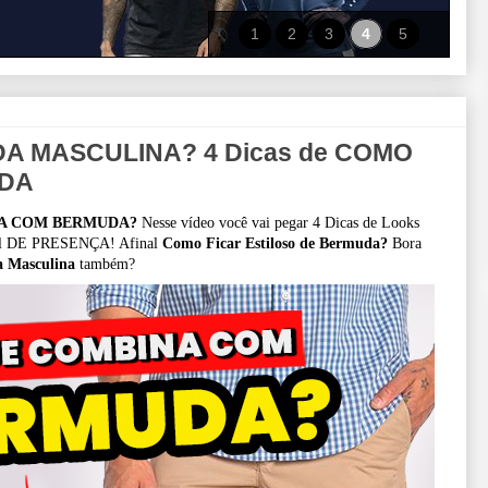
1
2
3
4
5
DA MASCULINA? 4 Dicas de COMO
UDA
A COM BERMUDA?
Nesse vídeo você vai pegar 4 Dicas de Looks
ual DE PRESENÇA! Afinal
Como Ficar Estiloso de Bermuda?
Bora
 Masculina
também?