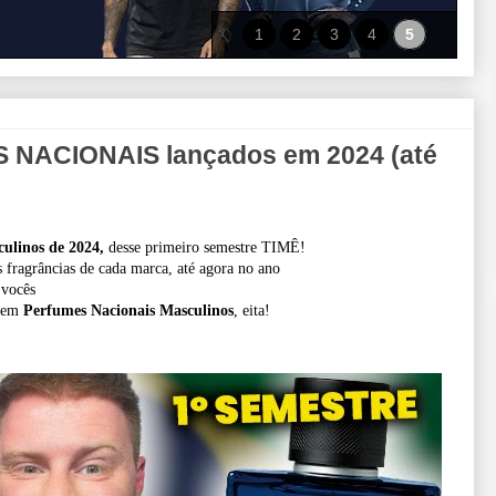
1
2
3
4
5
NACIONAIS lançados em 2024 (até
s
ulinos de 2024,
desse primeiro semestre TIMÊ!
s fragrâncias de cada marca, até agora no ano
 vocês
em
Perfumes Nacionais Masculinos
, eita!