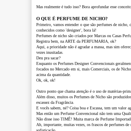
Mas realmente é tudo isso? Bora aprofundar esse concei
O QUE É PERFUME DE NICHO?
Primeiro, vamos entender o que são perfumes de nicho, d
conhecidos como 'designer', bora lá!
Perfumes de nicho são criados por Marcas ou Casas Perfu
Registra bem, na ARTE da PERFUMARIA, ok?
Aqui, a prioridade não é agradar a massa, mas sim oferec
vezes inusitadas.
Deu pra sacar?
Enquanto os Perfumes Designer Convencionais geralmente
focados no Mercado em si, mais Comerciais, os de Nicho
acima da quantidade.
Ok, ok, ok!
Outro ponto que chama atenção é o uso de matérias-primas
Além disso, muitos os Perfumes de Nicho são produzido
escassez da Fragrância.
E vocês sabem, né? Coisa boa e Escassa, tem um valor ag
Mas então um Perfume Convencional não tem uma Quali
Não disse isso TIMÊ! Muita marca de Perfume Importado
Ah, importante, muitas vezes, os frascos de perfumes de 
sofisticação.