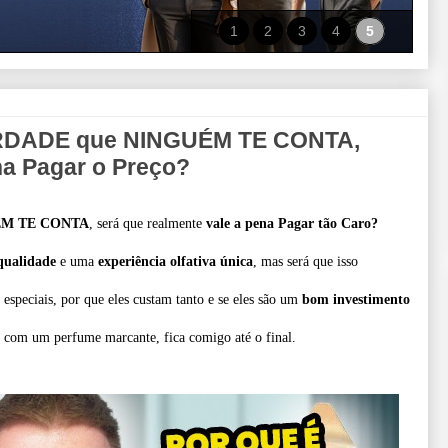
1
2
3
4
5
RDADE que NINGUÉM TE CONTA,
na Pagar o Preço?
ÉM TE CONTA
, será que realmente
vale a pena Pagar tão Caro?
qualidade
e uma
experiência olfativa única
, mas será que isso
 especiais, por que eles custam tanto e se eles são um
bom investimento
ar com um perfume marcante, fica comigo até o final.