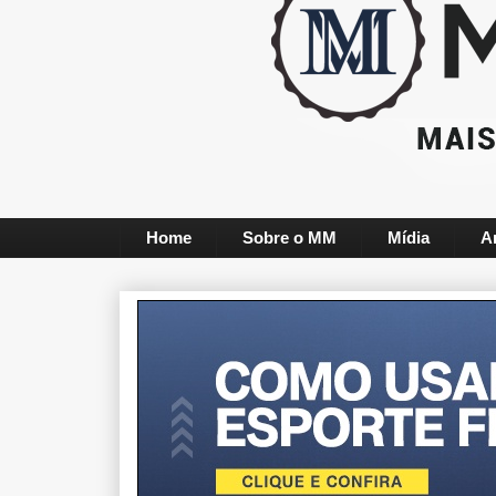
Home
Sobre o MM
Mídia
A