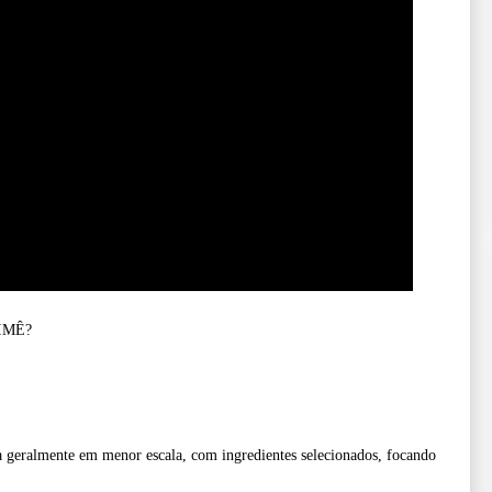
IMÊ?
a geralmente em menor escala, com ingredientes selecionados, focando