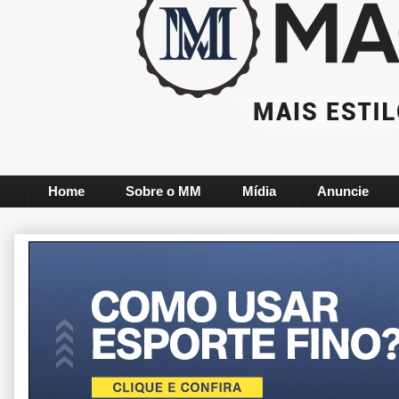
Home
Sobre o MM
Mídia
Anuncie