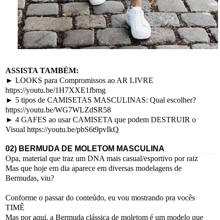
ASSISTA TAMBÉM:
► LOOKS para Compromissos ao AR LIVRE
https://youtu.be/1H7XXE1fbmg
► 5 tipos de CAMISETAS MASCULINAS: Qual escolher?
https://youtu.be/WG7WLZdSR58
► 4 GAFES ao usar CAMISETA que podem DESTRUIR o
Visual https://youtu.be/pbS6t9pvIkQ
02) BERMUDA DE MOLETOM MASCULINA
Opa, material que traz um DNA mais casual/esportivo por raiz
Mas que hoje em dia aparece em diversas modelagens de
Bermudas, viu?
Conforme o passar do conteúdo, eu vou mostrando pra vocês
TIMÊ
Mas por aqui, a Bermuda clássica de moletom é um modelo que