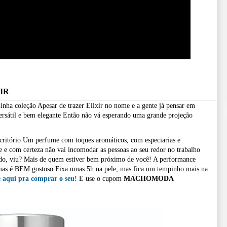
IR
minha coleção
Apesar de trazer Elixir no nome e a gente já pensar em
ersátil e bem elegante
Então não vá esperando uma grande projeção
critório
Um perfume com toques aromáticos, com especiarias e
 e com certeza não vai incomodar as pessoas ao seu redor no trabalho
ado, viu?
Mais de quem estiver bem próximo de você!
A performance
, mas é BEM gostoso
Fixa umas 5h na pele, mas fica um tempinho mais na
 aqui pra comprar o seu!
E use o cupom
MACHOMODA