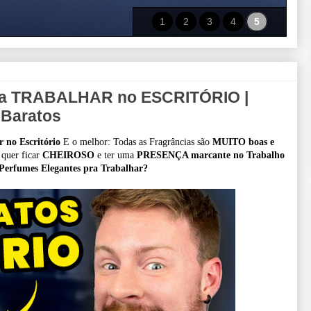
1
2
3
4
5
a TRABALHAR no ESCRITÓRIO |
 Baratos
o Escritório
E o melhor: Todas as Fragrâncias são
MUITO boas e
 quer ficar
CHEIROSO
e ter uma
PRESENÇA marcante no Trabalho
Perfumes Elegantes pra Trabalhar?