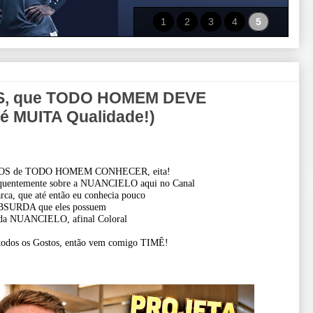
1
2
3
4
5
, que TODO HOMEM DEVE
 MUITA Qualidade!)
OS de TODO HOMEM CONHECER, eita!
frequentemente sobre a NUANCIELO aqui no Canal
arca, que até então eu conhecia pouco
BSURDA que eles possuem
s da NUANCIELO, afinal Coloral
a todos os Gostos, então vem comigo TIMÊ!