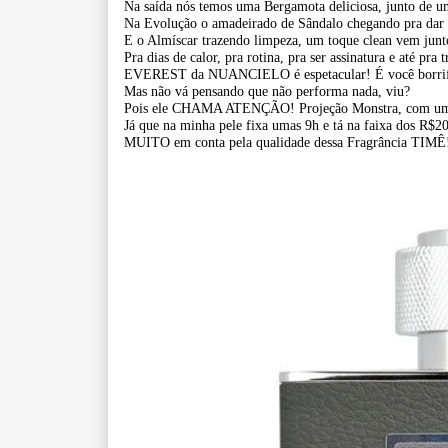
Na saída nós temos uma Bergamota deliciosa, junto de
Na Evolução o amadeirado de Sândalo chegando pra dar 
E o Almíscar trazendo limpeza, um toque clean vem junt
Pra dias de calor, pra rotina, pra ser assinatura e até pra t
EVEREST da NUANCIELO é espetacular! É você borrifar 
Mas não vá pensando que não performa nada, viu?
Pois ele CHAMA ATENÇÃO! Projeção Monstra, com um b
Já que na minha pele fixa umas 9h e tá na faixa dos R$2
MUITO em conta pela qualidade dessa Fragrância TIMÊ