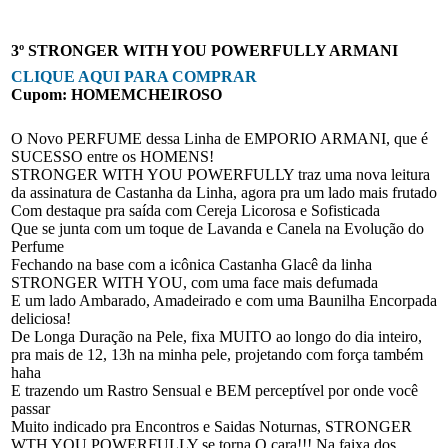
3º STRONGER WITH YOU POWERFULLY ARMANI
CLIQUE AQUI PARA COMPRAR
Cupom: HOMEMCHEIROSO
O Novo PERFUME dessa Linha de EMPORIO ARMANI, que é
SUCESSO entre os HOMENS!
STRONGER WITH YOU POWERFULLY traz uma nova leitura
da assinatura de Castanha da Linha, agora pra um lado mais frutado
Com destaque pra saída com Cereja Licorosa e Sofisticada
Que se junta com um toque de Lavanda e Canela na Evolução do
Perfume
Fechando na base com a icônica Castanha Glacê da linha
STRONGER WITH YOU, com uma face mais defumada
E um lado Ambarado, Amadeirado e com uma Baunilha Encorpada
deliciosa!
De Longa Duração na Pele, fixa MUITO ao longo do dia inteiro,
pra mais de 12, 13h na minha pele, projetando com força também
haha
E trazendo um Rastro Sensual e BEM perceptível por onde você
passar
Muito indicado pra Encontros e Saidas Noturnas, STRONGER
WTH YOU POWERFULLY se torna O cara!!! Na faixa dos