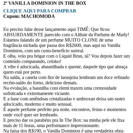
2º VANILLA DOMINION IN THE BOX
CLIQUE AQUI PARA COMPRAR
Cupom: MACHOMODA
Eu preciso falar desse lançamento aqui TIMÊ: Que ficou
ABSURDAMENTE parecido com o Althair da Parfums de Marly!
Estamos falando de um perfume MUITO CLONE de uma
fragrância nichada que passa dos R$2600, mas aqui no Vanilla
Dominion, com um custo-benefício surreal.
E olha, veio pra brigar com o Liquid Brun, tá? Vou depois fazer um
conteúdo comparando, celoko!
A vibe é adocicada, abaunilhada e quente, daquele tipo que abraça
quem está por perto.
Na saída, a canela com flor de laranjeira lembram um doce refinado
recém-saído do forno, delicioso demais.
Na evolução, a baunilha com elemi trazem uma cremosidade
sofisticada e extremamente viciante.
E a base com amêndoas cristalizadas e ambroxan deixa um rastro
adocicado, moderno e muito sensual.
É aquele perfume perfeito pra noite, encontros, festas e momentos
onde você quer ser lembrado.
E preciso dar os parabéns pra In The Box: na minha pele ele fixa
mais de 11 horas, uma performance impressionante.
Na faixa dos R$190, o Vanilla Dominion é uma verdadeira obra-