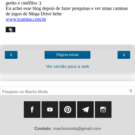
‹
›
Página inicial
Ver versão para a web
Contato
: machomoda@gmail.com