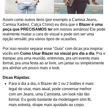
Assim como outros itens (por exemplo a Camisa Jeans,
Camisa Xadrez, Calça Chino) eu diria que o
Blazer é uma
peça que PRECISAMOS ter
em nossos armários! Ele pode
realmente mudar a cara do visual e pode sim ser uma
opção versátil, pra vários tipos de ocasiões.
Por isso resolvi separar esse "
Guia
" com dicas pra inspirar
vocês em
Como Usar Blazer no visual pro dia a dia
. Pra ir
trampar, pra uma reunião, entrevista, pra um evento mais
formal, pra uma festa ao ar livre, um jantar ou simplesmente
pra alinhar um pouco mais o look.
Dicas Rápidas:
Para o dia a dia, o Blazer de 1 ou 2 botões é mais
legal de usar, mais atual, pode conversar melhor
com um Jeans, uma Camiseta, um look não tão
formal. Eu gosto bastante da modelagem slim fit,
mais estreita, shape mais ajustado ao corpo.