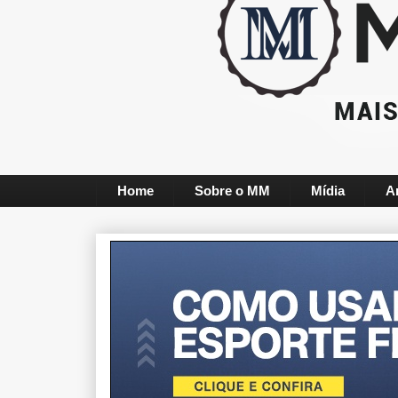
Home
Sobre o MM
Mídia
A