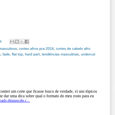
s
 masculinos
,
cortes afros pra 2016
,
cortes de cabelo afro
s
,
fade
,
flat top
,
hard part
,
tendências masculinas
,
undercut