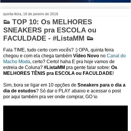
quinta-feira, 18 de janeiro de 2018
👟 TOP 10: Os MELHORES
SNEAKERS pra ESCOLA ou
FACULDADE - #ListaMM 👟
Fala TIME, tudo certo com vocês? :) OPA, quinta feira
chegou e com ela chega também
Vídeo Novo
no
Canal do
Macho Moda
, certo? Certo! haha E pra hoje vamos de
estreia de Coluna?
#ListaMM
pra gente falar sobre:
Os
MELHORES TÊNIS pra ESCOLA ou FACULDADE
!
Sim, bora se ligar em 10 opções de
Sneakers para o dia a
dia de estudos
? Só dar o PLAY abaixo e acessar o post
por aqui também pra ver onde comprar, GO \o