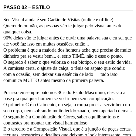
PASSO 02 – ESTILO
Seu Visual ainda é seu Cartão de Visitas (online e offline)
Querendo ou não, as pessoas vão te julgar pelo visual antes de
qualquer coisa.
90% delas vão te julgar antes de ouvir uma palavra sua e eu sei que
até você faz isso em muitas ocasiões, então...
O problema é que a maioria dos homens acha que precisa de muito
dinheiro pra se vestir bem... e, sério TIMÊ, não é esse o ponto.
O segredo é saber o que valoriza o seu biotipo, o seu estilo de vida.
A camiseta certa, o ajuste da calça, o tênis ou sapato que condiz
com a ocasião, sem deixar sua essência de lado — tudo isso
comunica MUITO antes mesmo da primeira palavra.
Por isso eu sempre bato nos 3Cs do Estilo Masculino, eles são a
base pra qualquer homem se vestir bem sem complicação.
O primeiro C é o Caimento, ou seja, a roupa precisa servir bem no
seu corpo, nem sobrando muito tecido zuado, nem apertada demais.
O segundo é a Combinação de Cores, saber equilibrar tons e
contrastes pra montar um visual harmonioso.
E o terceiro é a Composição Visual, que é a junção de peças certas,
texturas, acessórios e detalhes que deixam o look interessante, com