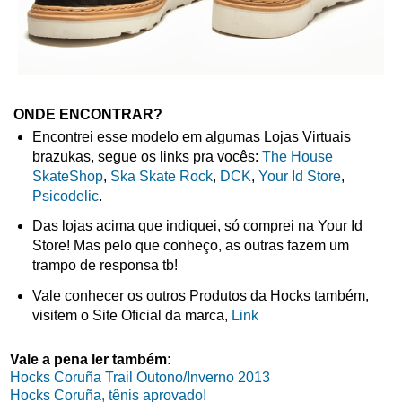
ONDE ENCONTRAR?
Encontrei esse modelo em algumas Lojas Virtuais
brazukas, segue os links pra vocês:
The House
SkateShop
,
Ska Skate Rock
,
DCK
,
Your Id Store
,
Psicodelic
.
Das lojas acima que indiquei, só comprei na Your Id
Store! Mas pelo que conheço, as outras fazem um
trampo de responsa tb!
Vale conhecer os outros Produtos da Hocks também,
visitem o Site Oficial da marca,
Link
Vale a pena ler também:
Hocks Coruña Trail Outono/Inverno 2013
Hocks Coruña, tênis aprovado!