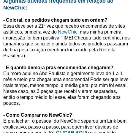
Algumas dúvidas frequentes em relação ao
NewChic:
- Coloral, os pedidos chegam tudo em ordem?
Essa deve ser a 21ª vez que recebo encomendas de sites
asiáticos, primeira vez do
NewChic
, mas minha primeira
impressão foi bem positiva TIME! Chegou tudo certinho, nos
tamanhos que solicitei e ainda todos os produtos passaram
de boa pela taxação (nenhum foi taxado pela Receita
Brasileira).
- E quanto demora pras encomendas chegarem?
Eu moro aqui no Abc Paulista e geralmente leva de 1 a 1
mês e meio pra chegar uma encomenda! Pode ser que leve
mais tempo, menos tempo, a média geral pra mim foi essa!
Nesse caso, as 3 peças que recebi vieram separadas,
então o tempo médio foi esse, elas foram chegando aos
poucos.
- Como Comprar no NewChic?
E pra fechar, o pessoal do NewChic separou um Link bem
explicativo, passo a passo, para quem tiver dúvidas de
como comprar por lá. Só
CLICAR AQUI
para ver tudo