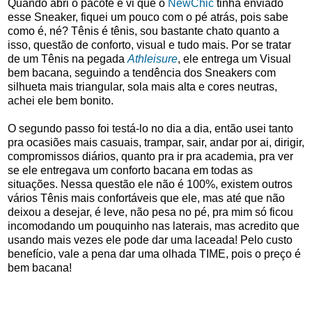
Quando abri o pacote e vi que o
NewChic
tinha enviado
esse Sneaker, fiquei um pouco com o pé atrás, pois sabe
como é, né? Tênis é tênis, sou bastante chato quanto a
isso, questão de conforto, visual e tudo mais. Por se tratar
de um Tênis na pegada
Athleisure
, ele entrega um Visual
bem bacana, seguindo a tendência dos Sneakers com
silhueta mais triangular, sola mais alta e cores neutras,
achei ele bem bonito.
O segundo passo foi testá-lo no dia a dia, então usei tanto
pra ocasiões mais casuais, trampar, sair, andar por ai, dirigir,
compromissos diários, quanto pra ir pra academia, pra ver
se ele entregava um conforto bacana em todas as
situações. Nessa questão ele não é 100%, existem outros
vários Tênis mais confortáveis que ele, mas até que não
deixou a desejar, é leve, não pesa no pé, pra mim só ficou
incomodando um pouquinho nas laterais, mas acredito que
usando mais vezes ele pode dar uma laceada! Pelo custo
benefício, vale a pena dar uma olhada TIME, pois o preço é
bem bacana!