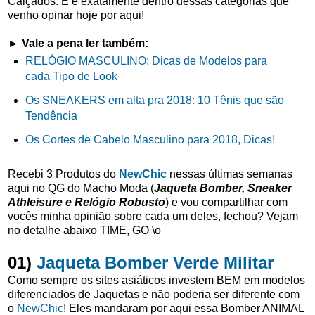
Calçados. E é exatamente dentro dessas categorias que
venho opinar hoje por aqui!
► Vale a pena ler também:
RELÓGIO MASCULINO: Dicas de Modelos para
cada Tipo de Look
Os SNEAKERS em alta pra 2018: 10 Tênis que são
Tendência
Os Cortes de Cabelo Masculino para 2018, Dicas!
Recebi 3 Produtos do
NewChic
nessas últimas semanas
aqui no QG do Macho Moda (
Jaqueta Bomber, Sneaker
Athleisure e Relógio Robusto
) e vou compartilhar com
vocês minha opinião sobre cada um deles, fechou? Vejam
no detalhe abaixo TIME, GO \o
01)
Jaqueta Bomber Verde Militar
Como sempre os sites asiáticos investem BEM em modelos
diferenciados de Jaquetas e não poderia ser diferente com
o
NewChic
! Eles mandaram por aqui essa Bomber ANIMAL