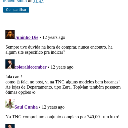
Macho Moda
às
11:37
Compartilhar