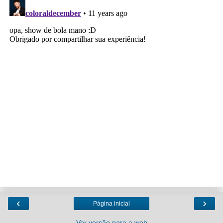
‹
›
Página inicial
Ver versão para a web