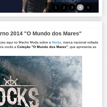
1
2
3
4
5
erno 2014 "O Mundo dos Mares"
 vezes aqui no Macho Moda sobre a
Hocks
, marca nacional voltada
pra vocês a
Coleção "O Mundo dos Mares"
, que apresenta as