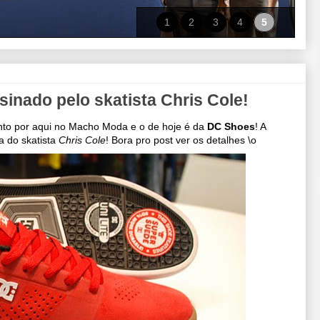
1
2
3
4
5
inado pelo skatista Chris Cole!
nto por aqui no Macho Moda e o de hoje é da
DC Shoes
! A
a do skatista
Chris Cole
! Bora pro post ver os detalhes \o