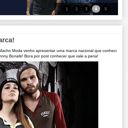
1
2
3
4
5
arca!
o Macho Moda venho apresentar uma marca nacional que conheci
ohnny Bonafé! Bora por post conhecer que vale a pena!