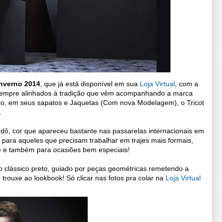
nverno 2014
, que já está disponível em sua
Loja Virtual
, com a
, sempre alinhados à tradição que vêm acompanhando a marca
o, em seus sapatos e Jaquetas (Com nova Modelagem), o Tricot
s.
ô, cor que apareceu bastante nas passarelas internacionais em
a para aqueles que precisam trabalhar em trajes mais formais,
te e também para ocasiões bem especiais!
 clássico preto, guiado por peças geométricas remetendo a
rouxe ao lookbook! Só clicar nas fotos pra colar na
Loja Virtual