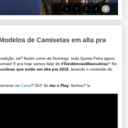
1
2
3
4
5
 Modelos de Camisetas em alta pra
 tradição, né? Assim como de Domingo, toda Quinta Feira agora
demais! E pra hoje vamos falar de
#TendênciasMasculinas
? No
culinas que estão em alta pra 2016
, levando o conteúdo do
inscrever no
Canal
? GO! Só
dar o Play
, fechou? \o