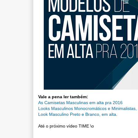
Vale a pena ler também:
As Camisetas Masculinas em alta pra 2016
Looks Masculinos Monocromáticos e Minimalistas, p
Look Masculino Preto e Branco, em alta
.
Até o próximo vídeo TIME \o