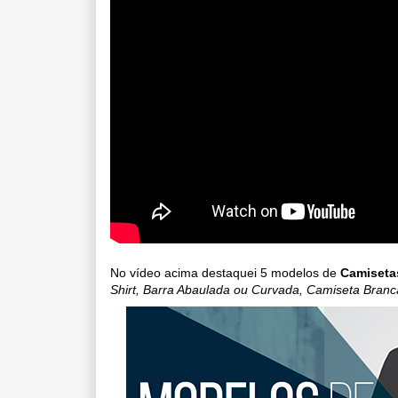
No vídeo acima destaquei 5 modelos de
Camiseta
Shirt, Barra Abaulada ou Curvada, Camiseta Branc