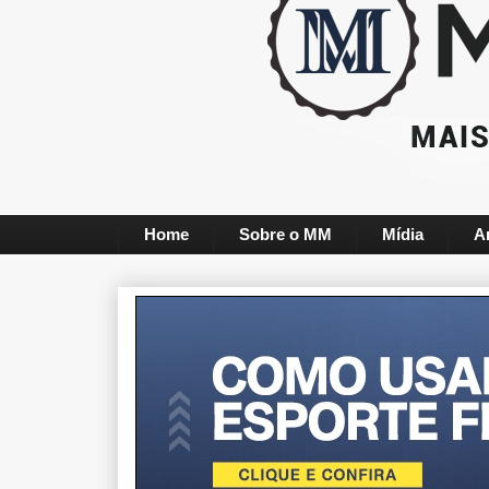
Home
Sobre o MM
Mídia
A