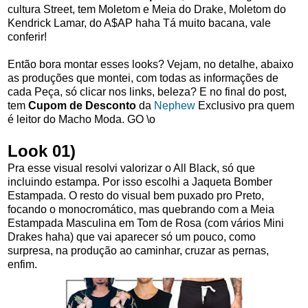
cultura Street, tem Moletom e Meia do Drake, Moletom do
Kendrick Lamar, do A$AP haha Tá muito bacana, vale
conferir!
Então bora montar esses looks? Vejam, no detalhe, abaixo
as produções que montei, com todas as informações de
cada Peça, só clicar nos links, beleza? E no final do post,
tem
Cupom de Desconto
da
Nephew
Exclusivo pra quem
é leitor do Macho Moda. GO \o
Look 01)
Pra esse visual resolvi valorizar o All Black, só que
incluindo estampa. Por isso escolhi a Jaqueta Bomber
Estampada. O resto do visual bem puxado pro Preto,
focando o monocromático, mas quebrando com a Meia
Estampada Masculina em Tom de Rosa (com vários Mini
Drakes haha) que vai aparecer só um pouco, como
surpresa, na produção ao caminhar, cruzar as pernas,
enfim.