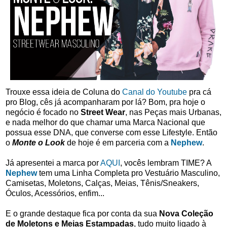
Trouxe essa ideia de Coluna do
Canal do Youtube
pra cá
pro Blog, cês já acompanharam por lá? Bom, pra hoje o
negócio é focado no
Street Wear
, nas Peças mais Urbanas,
e nada melhor do que chamar uma Marca Nacional que
possua esse DNA, que converse com esse Lifestyle. Então
o
Monte o Look
de hoje é em parceria com a
Nephew
.
Já apresentei a marca por
AQUI
, vocês lembram TIME? A
Nephew
tem uma Linha Completa pro Vestuário Masculino,
Camisetas, Moletons, Calças, Meias, Tênis/Sneakers,
Óculos, Acessórios, enfim...
E o grande destaque fica por conta da sua
Nova Coleção
de Moletons e Meias Estampadas
, tudo muito ligado à