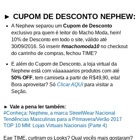
► CUPOM DE DESCONTO NEPHEW:
A Nephew separou um
Cupom de Desconto
exclusivo pra quem é leitor do Macho Moda, hein!
10% de Desconto em todo o site, válido até
30/09/2016. Só inserir
#machomoda10
no checkout
do carrinho de compras, fechou TIME?
E além do Cupom de Desconto, a loja virtual da
Nephew está com váaaaaarios produtos com até
50% OFF
, tem camiseta a partir de R$49,90, eita!
Bora aproveitar? Só
Clicar AQUI
para visitar a
Seção.
► Vale a pena ler também:
#Conheça: Nephew, a marca StreetWear Nacional
Tendências Masculinas para a Primavera/Verão 2017
TOP 10 MM: Lojas Virtuais Nacionais (Parte 4)
Eae TIME, curtiram os Looks? Qual vocês mais gostaram?