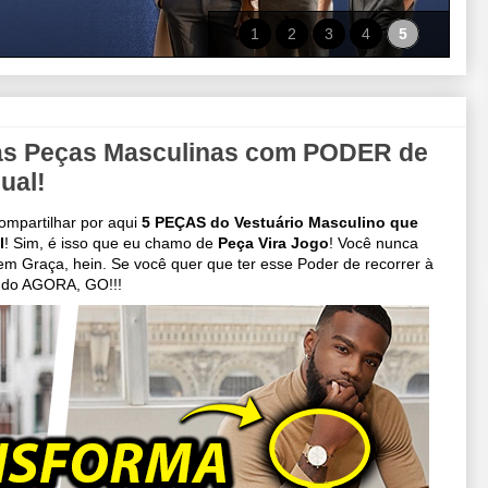
1
2
3
4
5
s Peças Masculinas com PODER de
ual!
ompartilhar por aqui
5 PEÇAS do Vestuário Masculino que
l
!
Sim, é isso que eu chamo de
Peça Vira Jogo
! Você nunca
sem Graça, hein.
Se você quer que ter esse Poder de recorrer à
eúdo AGORA, GO!!!