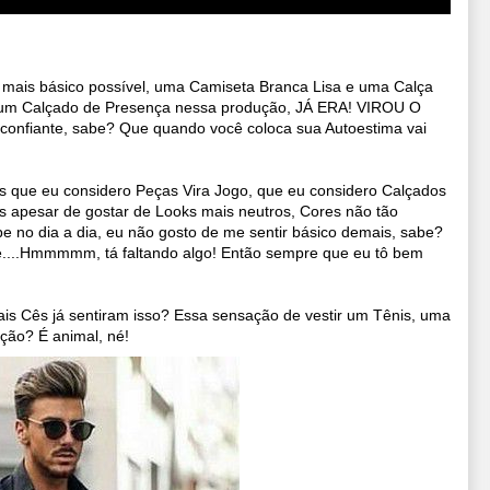
mais básico possível, u
ma Camiseta Branca Lisa e uma Calça
 um Calçado de Presença nessa produção, JÁ ERA!
VIROU O
confiante, sabe? Que quando você coloca sua Autoestima vai
as que eu considero Peças Vira Jogo, que eu considero Calçados
is apesar de gostar de Looks mais neutros, Cores não tão
e no dia a dia, e
u não gosto de me sentir básico demais, sabe?
e....Hmmmmm, tá faltando algo!
Então sempre que eu tô bem
ais
Cês já sentiram isso? Essa sensação de vestir um Tênis, uma
ção? É animal, né!