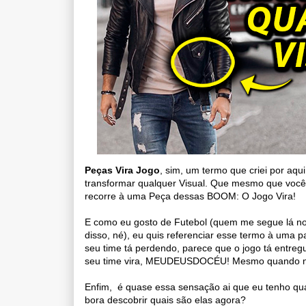
Peças Vira Jogo
, sim, um termo que criei por aq
transformar qualquer Visual.
Que mesmo que você 
recorre à uma Peça dessas BOOM:
O Jogo Vira!
E como eu gosto de Futebol (quem me segue lá 
disso, né), e
u quis referenciar esse termo à uma
seu time tá perdendo, p
arece que o jogo tá entreg
seu time vira,
MEUDEUSDOCÉU! Mesmo quando não é
Enfim, é quase essa sensação ai que eu tenho qua
b
ora descobrir quais são elas agora?