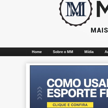
Home
Sobre o MM
Mídia
A