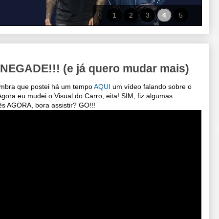
1
2
3
4
5
EGADE!!! (e já quero mudar mais)
embra que postei há um tempo
AQUI
um vídeo falando sobre o
ora eu mudei o Visual do Carro, eita! SIM, fiz algumas
s AGORA, bora assistir? GO!!!