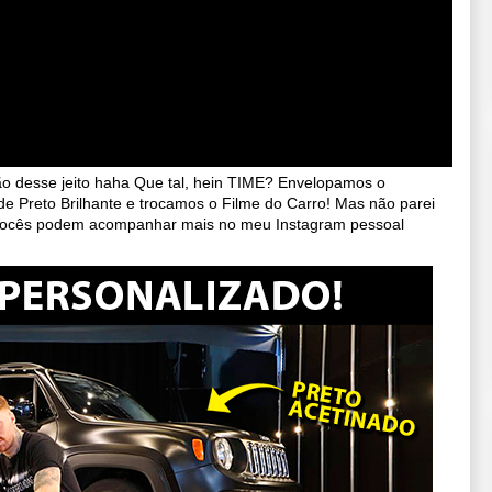
ção desse jeito haha Que tal, hein TIME? Envelopamos o
 Preto Brilhante e trocamos o Filme do Carro! Mas não parei
? Vocês podem acompanhar mais no meu Instagram pessoal