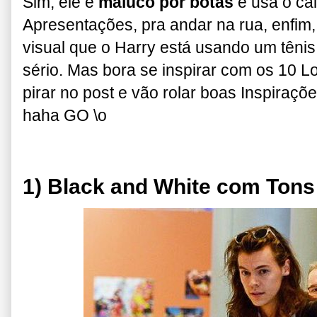
Sim, ele é
maluco por botas
e usa o ca
Apresentações, pra andar na rua, enfim, 
visual que o Harry está usando um tênis
sério. Mas bora se inspirar com os 10 L
pirar no post e vão rolar boas Inspiraçõ
haha GO \o
1) Black and White com Tons