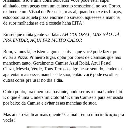
Aiaiaiaiai, isso é uma coisa delicada! Você pode estar super
alinhado, com peças com um caimento sensacional no seu Corpo,
realmente um Visual de Presença, mas ai, quando mexe os braços,
estoooooura aquela pizza enorme no suvaco, aqueeeeela mancha
de suor molhadassa até a costela haha EITA!
Eu sei que muita gente vai falar:
AH COLORAL, MAS NÃO DÁ
PRA EVITAR, AQUI FAZ MUITO CALOR
Bom, vamos lá, existem algumas coisas que você pode fazer pra
evitar a Pizza: Primeiro lugar, optar por cores de Camisas que não
manchem tanto. Geralmente Camisa Azul Roial, Azul Pastel,
Cinza, Mescla, Verde, Tons Terrosos,algo nesse sentido, tendem a
aparentar mais essas manchas de suor, então você pode escolher
outras cores pra usar no dia a dia.
Outro ponto, pra quem sua bastante, pode ser usar uma Undershirt.
E o que é uma Undershirt Coloral? É uma Camiseta para ser usada
por baixo da Camisa e evitar essas manchas de suor.
Mas ai não vai ficar mais quente? Calma! Tenho uma indicação pra
vocês!