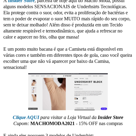
A
Insider Store
, parceira de hoje aqui do Macho Moda, possui
alguns modelos SENSACIONAIS de Underhsirts Tecnológicas.
Ela protege contra o suor, odor, evita a proliferação de bactérias e
tem o poder de evaporar o suor MUITO mais rápido do seu corpo,
sem te deixar molhado! Além disso é produzida em um Tecido
altamente respirável e termodinâmico, que ajuda a refrescar no
calor e aquecer no frio, olha que massa!
E um ponto muito bacana é que a Camiseta está disponível em
várias cores e também em diferentes tipos de gola, caso você queira
escolher uma que não vá aparecer por baixo da Camisa,
sensacional!
Clique AQUI
para visitar a Loja Virtual da
Insider Store
Cupom:
MACHOMODA2021
- 15% OFF nas compras
E ainda eles possuem 3 modelos de Undershirt: