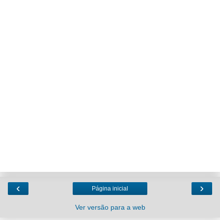
‹
›
Página inicial
Ver versão para a web