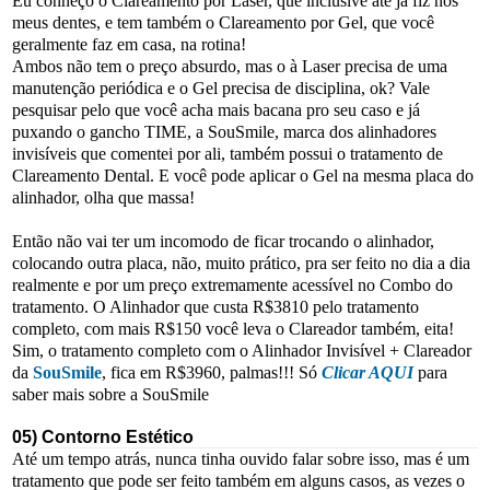
Eu conheço o Clareamento por Laser, que inclusive até já fiz nos
meus dentes, e tem também o Clareamento por Gel, que você
geralmente faz em casa, na rotina!
Ambos não tem o preço absurdo, mas o à Laser precisa de uma
manutenção periódica e o Gel precisa de disciplina, ok? Vale
pesquisar pelo que você acha mais bacana pro seu caso e já
puxando o gancho TIME, a SouSmile, marca dos alinhadores
invisíveis que comentei por ali, também possui o tratamento de
Clareamento Dental. E você pode aplicar o Gel na mesma placa do
alinhador, olha que massa!
Então não vai ter um incomodo de ficar trocando o alinhador,
colocando outra placa, não, muito prático, pra ser feito no dia a dia
realmente e por um preço extremamente acessível no Combo do
tratamento. O Alinhador que custa R$3810 pelo tratamento
completo, com mais R$150 você leva o Clareador também, eita!
Sim, o tratamento completo com o Alinhador Invisível + Clareador
da
SouSmile
, fica em R$3960, palmas!!! Só
Clicar AQUI
para
saber mais sobre a SouSmile
05) Contorno Estético
Até um tempo atrás, nunca tinha ouvido falar sobre isso, mas é um
tratamento que pode ser feito também em alguns casos, as vezes o